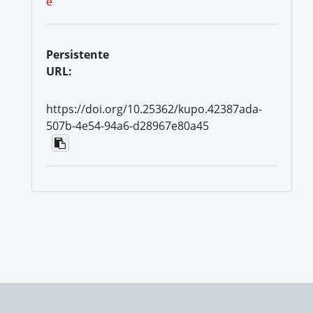
e
Persistente
URL:
https://doi.org/10.25362/kupo.42387ada-
507b-4e54-94a6-d28967e80a45