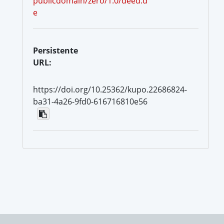
publicdomain/zero/1.0/deed.d
e
Persistente
URL:
https://doi.org/10.25362/kupo.22686824-
ba31-4a26-9fd0-616716810e56