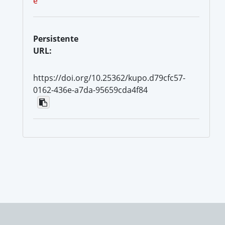
e
Persistente
URL:
https://doi.org/10.25362/kupo.d79cfc57-
0162-436e-a7da-95659cda4f84