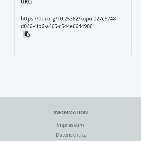
URL:
https://doi.org/10.25362/kupo.027c6748-
d046-4fd6-a465-c544e6644906
INFORMATION
Impressum
Datenschutz