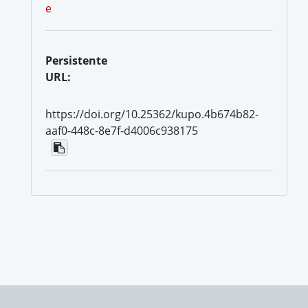
e
Persistente
URL:
https://doi.org/10.25362/kupo.4b674b82-
aaf0-448c-8e7f-d4006c938175