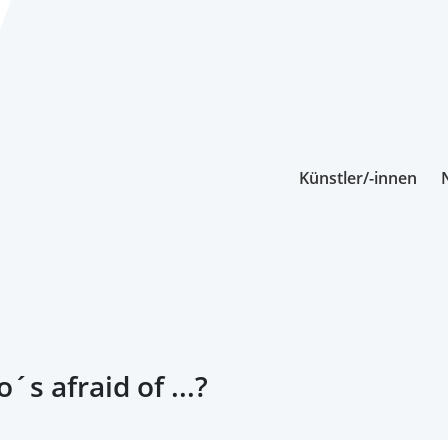
Künstler/-innen
´s afraid of ...?