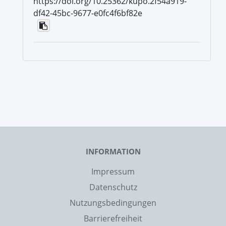
https://doi.org/10.25362/kupo.2f54a919-
df42-45bc-9677-e0fc4f6bf82e
INFORMATION
Impressum
Datenschutz
Nutzungsbedingungen
Barrierefreiheit