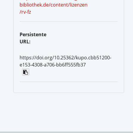
bibliothek.de/content/lizenzen
/rv-fz
Persistente
URL:
https://doi.org/10.25362/kupo.cbb51200-
e153-4308-a706-bb6ff555fb37