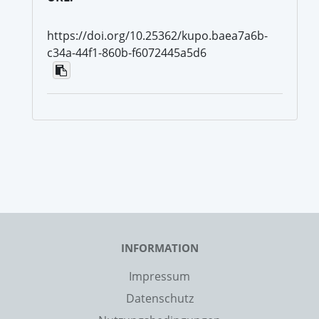
https://doi.org/10.25362/kupo.baea7a6b-
c34a-44f1-860b-f6072445a5d6
INFORMATION
Impressum
Datenschutz