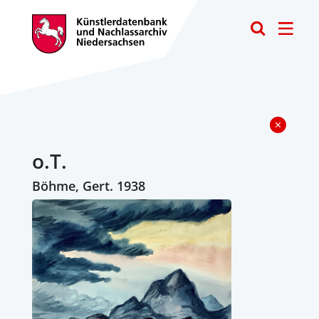
Toggle
o.T.
Böhme, Gert. 1938