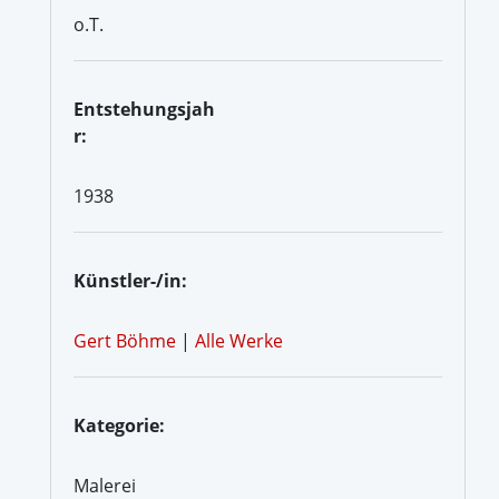
o.T.
Entstehungsjah
r:
1938
Künstler-/in:
Gert Böhme
|
Alle Werke
Kategorie:
Malerei