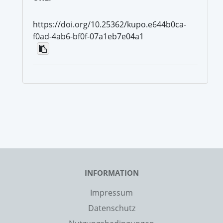
https://doi.org/10.25362/kupo.e644b0ca-
f0ad-4ab6-bf0f-07a1eb7e04a1
INFORMATION
Impressum
Datenschutz