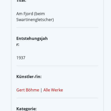
Titel:
Am Fjord (beim
Swartinengletscher)
Entstehungsjah
r:
1937
Künstler-/in:
Gert Böhme
|
Alle Werke
Kategorie: