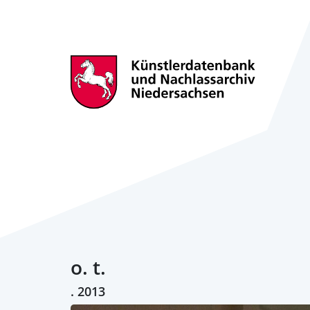
o. t.
. 2013