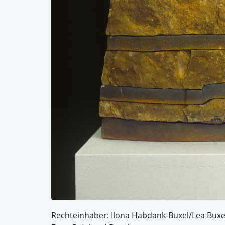
Rechteinhaber: Ilona Habdank-Buxel/Lea Buxe