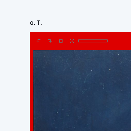
o. T.