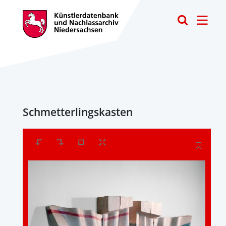
Toggle
Schmetterlingskasten