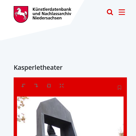
Toggle
Kasperletheater